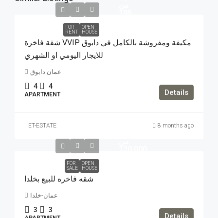
من
195
FOR
OPEN
RENT
HOUSE
شقة فاخرة VVIP مكيفة ومفروشة بالكامل في دابوق
للايجار اليومي او الشهري
عمان دابوق
4
4
Details
APARTMENT
تبدأ
ET-ESTATE
8 months ago
الاسعار
من
120,000
FOR
OPEN
SALE
HOUSE
شقه فاخره للبيع بخلدا
عمان-خلدا
3
3
Details