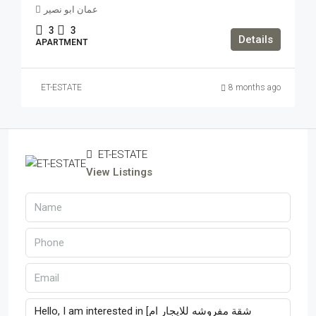
عمان ابو نصير
3
3
Details
APARTMENT
ET-ESTATE
8 months ago
ET-ESTATE
View Listings