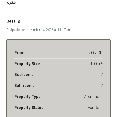
بلكونه
Details
Updated on November 16, 2025 at 11:17 am
Price
500JOD
Property Size
100 m²
Bedrooms
2
Bathrooms
2
Property Type
Apartment
Property Status
For Rent