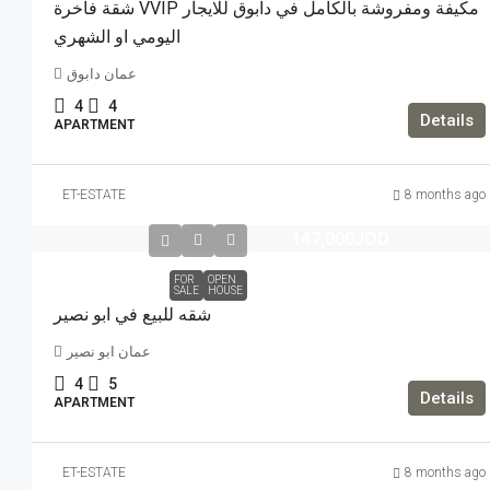
شقة فاخرة VVIP مكيفة ومفروشة بالكامل في دابوق للايجار
اليومي او الشهري
عمان دابوق
4
4
Details
APARTMENT
ET-ESTATE
8 months ago
147,000JOD
FOR
OPEN
SALE
HOUSE
شقه للبيع في ابو نصير
عمان ابو نصير
4
5
Details
APARTMENT
ET-ESTATE
8 months ago