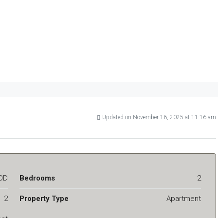
Updated on November 16, 2025 at 11:16 am
OD
Bedrooms
2
2
Property Type
Apartment