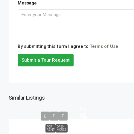
Message
By submitting this form I agree to
Terms of Use
Submit a Tour Request
Similar Listings
تبدا
من
195
FOR
OPEN
RENT
HOUSE