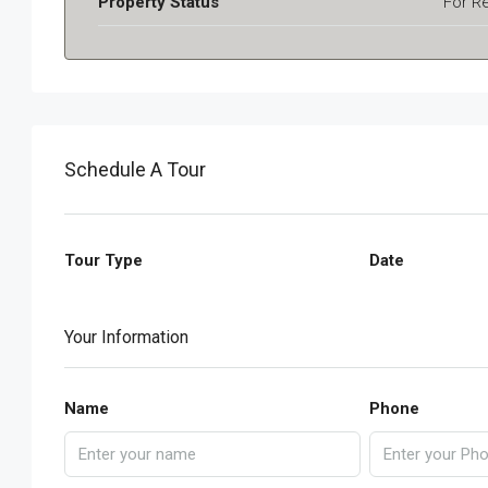
Property Status
For R
Schedule A Tour
Tour Type
Date
Your Information
Name
Phone