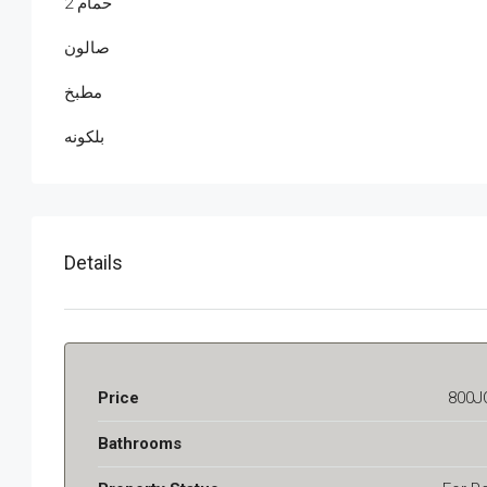
2 حمام
صالون
مطبخ
بلكونه
Details
Price
800J
Bathrooms