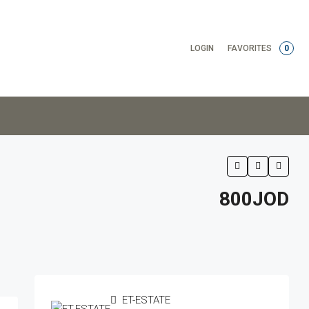
LOGIN
FAVORITES
0
800JOD
ET-ESTATE