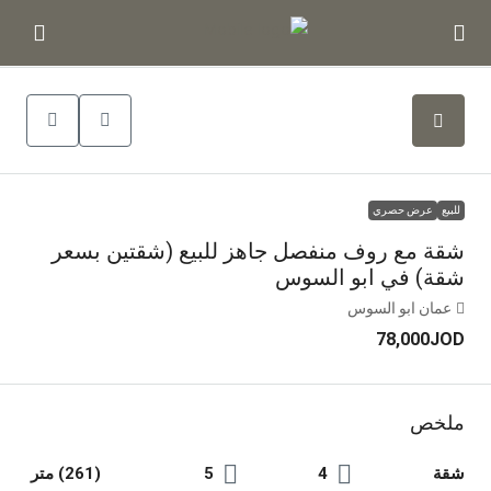
للبيع
عرض حصري
شقة مع روف منفصل جاهز للبيع (شقتين بسعر
شقة) في ابو السوس
عمان ابو السوس
78,000JOD
ملخص
شقة
4
5
(261) متر