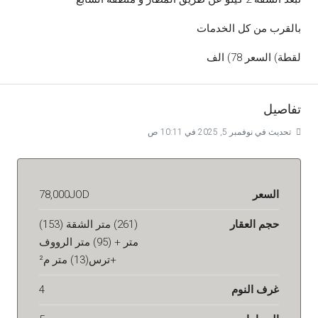
بالقرب من كل الخدمات
لقطة) السعر 78) الف
تفاصيل
تحديث في نوفمبر 5, 2025 في 10:11 ص
السعر
78,000JOD
حجم العقار
(261) متر الشقة (153)
متر + (95) متر الرووف
+ترس(13) متر م²
غرف النوم
4