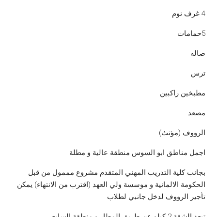
4 غرف نوم
5حمامات
صاله
ترس
مطبخين راكبين
مصعد
الرووف (مؤثث)
اجمل مناطق ابو السوس منطقة عالية و مطلة
بجانب كلية التدريب المهني المتقدم مشروع مممول من قبل
الحكومة الالمانية و موسسة ولي العهد (اقترب من الانتهاء) يمكن
تأجير الرووف لدخل جانبي لطلاب
تبعد الشقة 2 كيلو عن طريق المطار و منطقة السابع