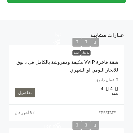
عقارات مشابهة
تبدا
من
195
للإيجار
جديد
شقة فاخرة VVIP مكيفة ومفروشة بالكامل في دابوق
للايجار اليومي او الشهري
عمان دابوق
4
4
تفاصيل
شقة
تبدأ
ET-ESTATE
الاسعار
من
120,000